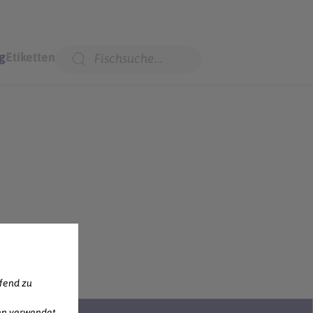
g
Etiketten
ufend zu
en verwendet