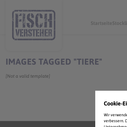
Startseite
Stockl
IMAGES TAGGED "TIERE"
[Not a valid template]
Cookie-E
Wir verwende
verbessern. 
Unternehmens