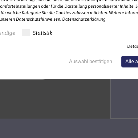
omforteinstellungen oder für die Darstellung personalisierter Inhalte. S
 für welche Kategorie Sie die Cookies zulassen möchten. Weitere Infor
n unseren Datenschutzhinweisen.
Datenschutzerklärung
MER IM BILDE SEIN
endige
Statistik
T UNSEREM
Detai
LDARCHIV
Auswahl bestätigen
Alle 
Zum Bildarchiv