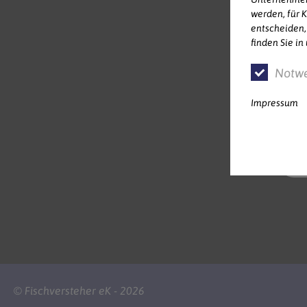
werden, für K
entscheiden,
finden Sie i
IM
Notw
MI
Impressum
BI
© Fischversteher eK -
2026